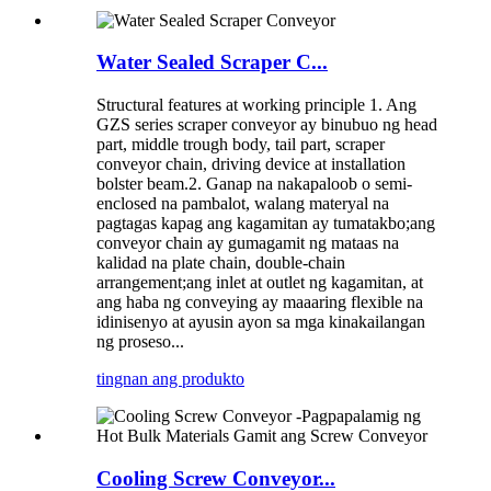
Water Sealed Scraper C...
Structural features at working principle 1. Ang
GZS series scraper conveyor ay binubuo ng head
part, middle trough body, tail part, scraper
conveyor chain, driving device at installation
bolster beam.2. Ganap na nakapaloob o semi-
enclosed na pambalot, walang materyal na
pagtagas kapag ang kagamitan ay tumatakbo;ang
conveyor chain ay gumagamit ng mataas na
kalidad na plate chain, double-chain
arrangement;ang inlet at outlet ng kagamitan, at
ang haba ng conveying ay maaaring flexible na
idinisenyo at ayusin ayon sa mga kinakailangan
ng proseso...
tingnan ang produkto
Cooling Screw Conveyor...