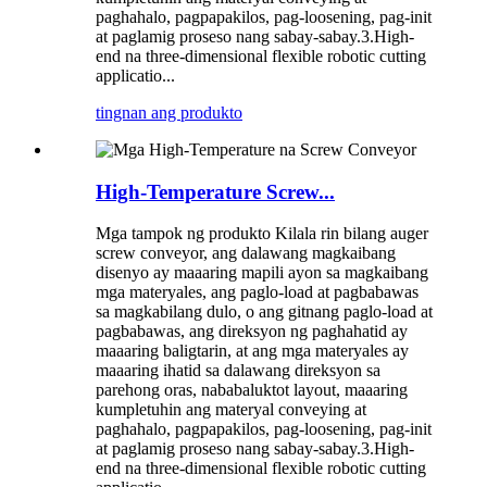
paghahalo, pagpapakilos, pag-loosening, pag-init
at paglamig proseso nang sabay-sabay.3.High-
end na three-dimensional flexible robotic cutting
applicatio...
tingnan ang produkto
High-Temperature Screw...
Mga tampok ng produkto Kilala rin bilang auger
screw conveyor, ang dalawang magkaibang
disenyo ay maaaring mapili ayon sa magkaibang
mga materyales, ang paglo-load at pagbabawas
sa magkabilang dulo, o ang gitnang paglo-load at
pagbabawas, ang direksyon ng paghahatid ay
maaaring baligtarin, at ang mga materyales ay
maaaring ihatid sa dalawang direksyon sa
parehong oras, nababaluktot layout, maaaring
kumpletuhin ang materyal conveying at
paghahalo, pagpapakilos, pag-loosening, pag-init
at paglamig proseso nang sabay-sabay.3.High-
end na three-dimensional flexible robotic cutting