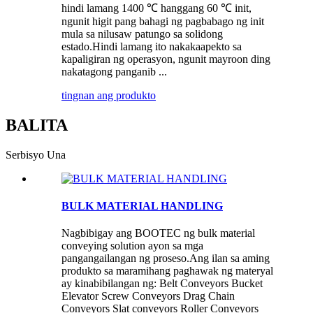
hindi lamang 1400 ℃ hanggang 60 ℃ init,
ngunit higit pang bahagi ng pagbabago ng init
mula sa nilusaw patungo sa solidong
estado.Hindi lamang ito nakakaapekto sa
kapaligiran ng operasyon, ngunit mayroon ding
nakatagong panganib ...
tingnan ang produkto
BALITA
Serbisyo Una
BULK MATERIAL HANDLING
Nagbibigay ang BOOTEC ng bulk material
conveying solution ayon sa mga
pangangailangan ng proseso.Ang ilan sa aming
produkto sa maramihang paghawak ng materyal
ay kinabibilangan ng: Belt Conveyors Bucket
Elevator Screw Conveyors Drag Chain
Conveyors Slat conveyors Roller Conveyors