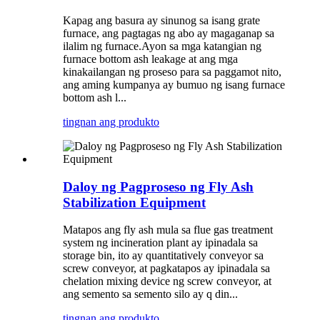
Kapag ang basura ay sinunog sa isang grate
furnace, ang pagtagas ng abo ay magaganap sa
ilalim ng furnace.Ayon sa mga katangian ng
furnace bottom ash leakage at ang mga
kinakailangan ng proseso para sa paggamot nito,
ang aming kumpanya ay bumuo ng isang furnace
bottom ash l...
tingnan ang produkto
Daloy ng Pagproseso ng Fly Ash
Stabilization Equipment
Matapos ang fly ash mula sa flue gas treatment
system ng incineration plant ay ipinadala sa
storage bin, ito ay quantitatively conveyor sa
screw conveyor, at pagkatapos ay ipinadala sa
chelation mixing device ng screw conveyor, at
ang semento sa semento silo ay q din...
tingnan ang produkto