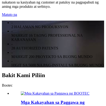
nakatuon sa kasiyahan ng customer at patuloy na pagpapabuti ng
aming mga produkto at serbisyo.
Matuto pa
-
2 HALAMAN NG PRODUKSYON
-
MAHIGIT 16 TAONG PROFESSIONAL NA
KARANASAN
-
28 AUTHORIZED PATENTS
-
MAHIGIT 200 PROYEKTO SA BUONG MUNDO
-
HIGIT SA 5600 NA PAG-INSTALL SA BUONG MUNDO
Bakit Kami Piliin
Bootec
Mga Kakayahan sa Paggawa ng