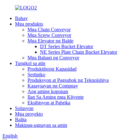
Bahay
Mga produkto
Mga Chain Conveyor
Mga Screw Conveyor
Mga Elevator ng Balde
DT Series Bucket Elevator
NE Series Plate Chain Bucket Elevator
Mga Bahagi ng Conveyor
Tungkol sa atin
Produktibong Kapasidad
Sertipiko
Produksyon at Pagsubok ng Teknolohiya
Kasaysayan ng Compnay
Ang aming koponan
Ilan Sa Aming mga Kliyente
Eksibisyon at Pabrika
Solusyon
Mga proyekto
Balita
Makipag-ugnayan sa amin
English