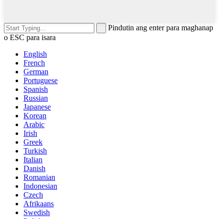
Pindutin ang enter para maghanap
o ESC para isara
English
French
German
Portuguese
Spanish
Russian
Japanese
Korean
Arabic
Irish
Greek
Turkish
Italian
Danish
Romanian
Indonesian
Czech
Afrikaans
Swedish