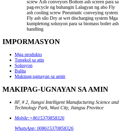
screw Ash conveyors Bottom ash screen para sa
pag-recycle ng buhangin Lalagyan ng abo Fly
ash cooling screw Pneumatic conveying system
Fly ash silo Dry at wet discharging system Mga
kumpletong solusyon para sa biomass boiler ash
handling
IMPORMASYON
Mga produkto
Tungkol sa atin
Solusyon
Balita
Makipag-ugnayan sa amin
MAKIPAG-UGNAYAN SA AMIN
8F, # 2, Jiangxi Intelligent Manufacturing Science and
Technology Park, Wuxi City, Jiangsu Province
Mobile:+8615370858326
WhatsApp: 008615370858326