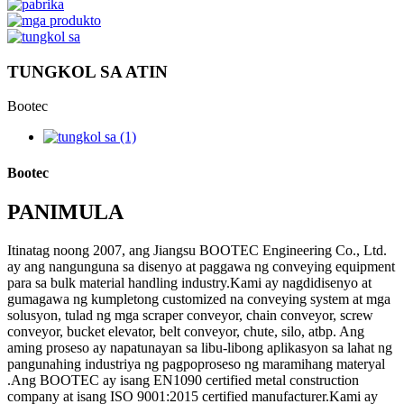
TUNGKOL SA ATIN
Bootec
Bootec
PANIMULA
Itinatag noong 2007, ang Jiangsu BOOTEC Engineering Co., Ltd.
ay ang nangunguna sa disenyo at paggawa ng conveying equipment
para sa bulk material handling industry.Kami ay nagdidisenyo at
gumagawa ng kumpletong customized na conveying system at mga
solusyon, tulad ng mga scraper conveyor, chain conveyor, screw
conveyor, bucket elevator, belt conveyor, chute, silo, atbp. Ang
aming proseso ay napatunayan sa libu-libong aplikasyon sa lahat ng
pangunahing industriya ng pagpoproseso ng maramihang materyal
.Ang BOOTEC ay isang EN1090 certified metal construction
company at isang ISO 9001:2015 certified manufacturer.Kami ay