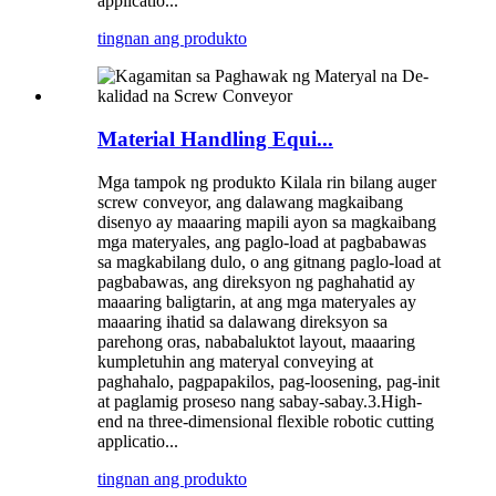
applicatio...
tingnan ang produkto
Material Handling Equi...
Mga tampok ng produkto Kilala rin bilang auger
screw conveyor, ang dalawang magkaibang
disenyo ay maaaring mapili ayon sa magkaibang
mga materyales, ang paglo-load at pagbabawas
sa magkabilang dulo, o ang gitnang paglo-load at
pagbabawas, ang direksyon ng paghahatid ay
maaaring baligtarin, at ang mga materyales ay
maaaring ihatid sa dalawang direksyon sa
parehong oras, nababaluktot layout, maaaring
kumpletuhin ang materyal conveying at
paghahalo, pagpapakilos, pag-loosening, pag-init
at paglamig proseso nang sabay-sabay.3.High-
end na three-dimensional flexible robotic cutting
applicatio...
tingnan ang produkto