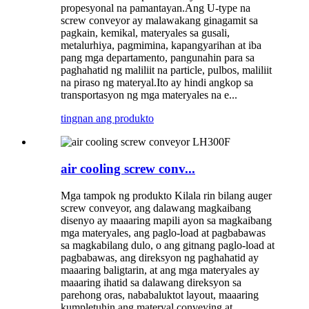
propesyonal na pamantayan.Ang U-type na
screw conveyor ay malawakang ginagamit sa
pagkain, kemikal, materyales sa gusali,
metalurhiya, pagmimina, kapangyarihan at iba
pang mga departamento, pangunahin para sa
paghahatid ng maliliit na particle, pulbos, maliliit
na piraso ng materyal.Ito ay hindi angkop sa
transportasyon ng mga materyales na e...
tingnan ang produkto
air cooling screw conv...
Mga tampok ng produkto Kilala rin bilang auger
screw conveyor, ang dalawang magkaibang
disenyo ay maaaring mapili ayon sa magkaibang
mga materyales, ang paglo-load at pagbabawas
sa magkabilang dulo, o ang gitnang paglo-load at
pagbabawas, ang direksyon ng paghahatid ay
maaaring baligtarin, at ang mga materyales ay
maaaring ihatid sa dalawang direksyon sa
parehong oras, nababaluktot layout, maaaring
kumpletuhin ang materyal conveying at