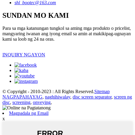
shl_bootec@163.com
SUNDAN MO KAMI
Para sa mga katanungan tungkol sa aming mga produkto o pricelist,
mangyaring iwanan ang iyong email sa amin at makikipag-ugnayan
kami sa loob ng 24 na oras.
INQUIRY NGAYON
© Copyright - 2010-2023 : All Rights Reserved.
Sitemap
NAGPAPAHAYAG
,
naghihiwalay
,
disc screen separator
,
screen ng
disc
,
screening
,
onveying
,
Magpadala ng Email
x